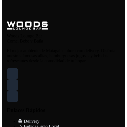
Woods Lounge Bar
Come, Bebe y Baila
El mejor ambiente de Matagalpa ahora con delivery. Disfruta
nuestras famosas alitas, hamburguesas jugosas y bebidas
refrescantes desde la comodidad de tu hogar.
Enlaces Rápidos
🍔 Delivery
🍺 Bebidas Solo Local