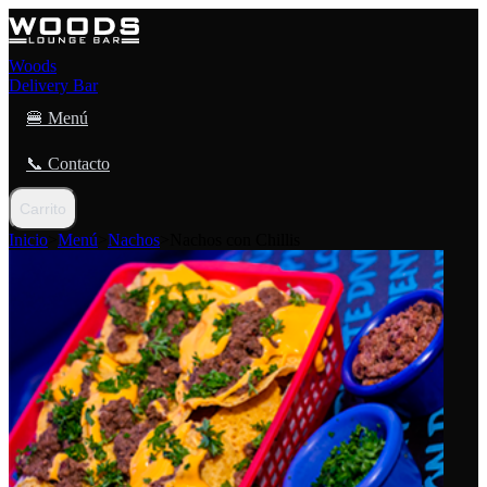
Woods
Delivery Bar
🍔 Menú
📞 Contacto
Carrito
Inicio
>
Menú
>
Nachos
>
Nachos con Chillis