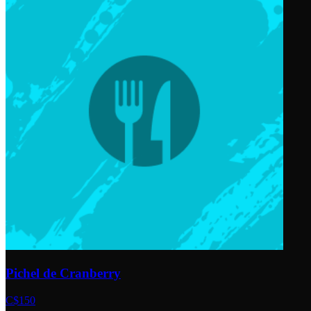
Pichel de Cranberry
C$150