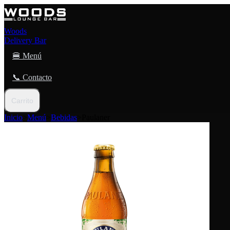
Woods
Delivery Bar
🍔 Menú
📞 Contacto
Carrito
Inicio
>
Menú
>
Bebidas
>
Paulaner