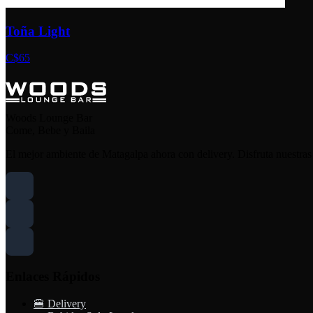
Toña Light
C$65
Woods Lounge Bar
Come, Bebe y Baila
El mejor ambiente de Matagalpa ahora con delivery. Disfruta nuestras
Enlaces Rápidos
🍔 Delivery