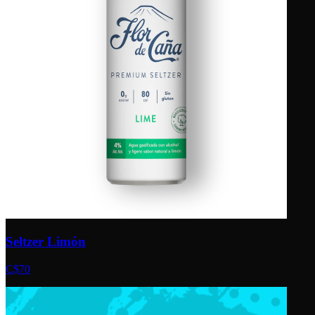
Seltzer Limón
C$70