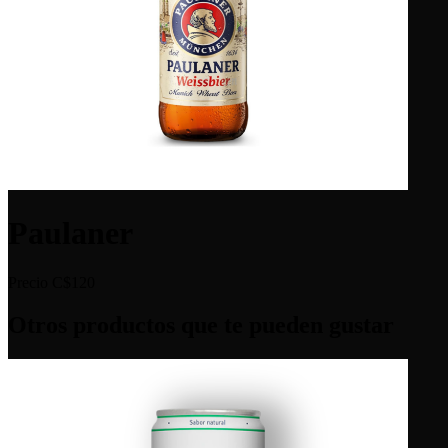
Paulaner
Precio
C$120
Otros productos que te pueden gustar