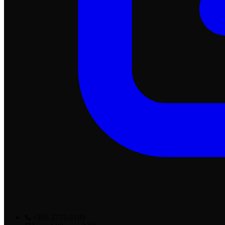
📞
+505 2772-5199