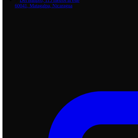
📍
Del Banpro, 115 metros al este
60041, Matagalpa, Nicaragua