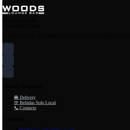
Woods Lounge Bar
Come, Bebe y Baila
El mejor ambiente de Matagalpa ahora con delivery. Disfruta nuestras
Enlaces Rápidos
🍔 Delivery
🍺 Bebidas Solo Local
📞 Contacto
Contacto