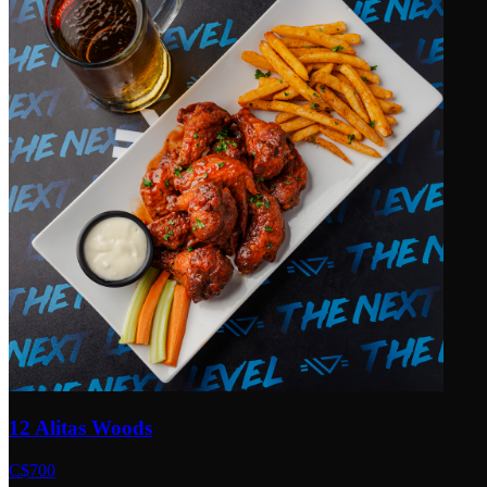
12 Alitas Woods
C$700