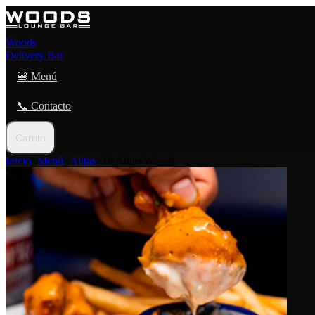
Woods
Delivery Bar
🍔 Menú
📞 Contacto
Carrito
Inicio
>
Menú
>
Alitas
>
18 Alitas Woods