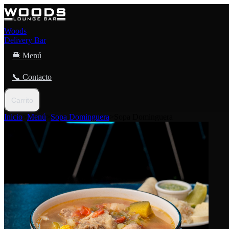
Woods
Delivery Bar
🍔 Menú
📞 Contacto
Carrito
Inicio
>
Menú
>
Sopa Dominguera
>
Sopa Dominguera