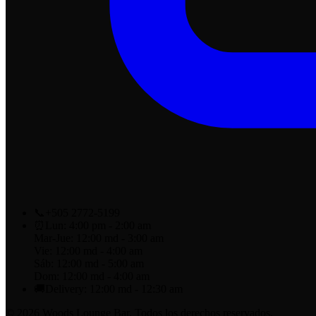
📞
+505 2772-5199
⏰
Lun: 4:00 pm - 2:00 am
Mar-Jue: 12:00 md - 3:00 am
Vie: 12:00 md - 4:00 am
Sáb: 12:00 md - 5:00 am
Dom: 12:00 md - 4:00 am
🚚
Delivery: 12:00 md - 12:30 am
© 2026 Woods Lounge Bar. Todos los derechos reservados.