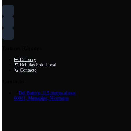
Enlaces Rápidos
🍔 Delivery
🍺 Bebidas Solo Local
📞 Contacto
Contacto
📍
Del Banpro, 115 metros al este
60041, Matagalpa, Nicaragua