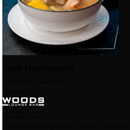
Sopa Dominguera
La tradicional sopa dominical Woods
Precio
C$360
Woods Lounge Bar
Come, Bebe y Baila
El mejor ambiente de Matagalpa ahora con delivery. Disfruta nuestras